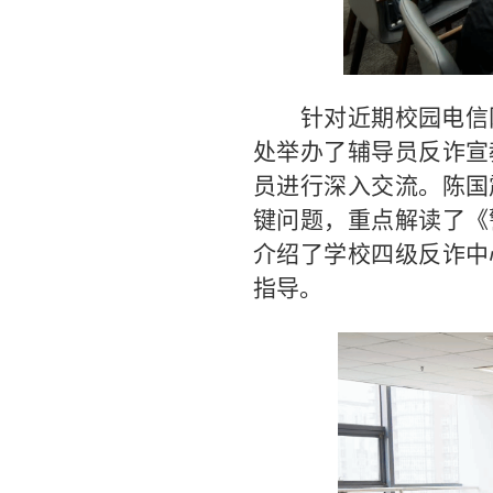
针对近期校园电信
处
举办
了辅导员
反诈
宣
员
进行
深入交流。陈国
键问题，重点解读了《
介绍了学校四级反诈中
指导
。