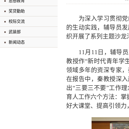
思想教育
奖贷勤助
为深入学习贯彻党
校际交流
的生动实践，
辅导员发
武装部
织开展了系列主题沙龙
新闻动态
11月11日，辅导
教授作
“
新时代青年学
领域多年的资深专家，
在报告中，秦教授深入
出
“
三要三不要
”
工作理
育人工作
六个方法：掌
好大课堂、提高引领力