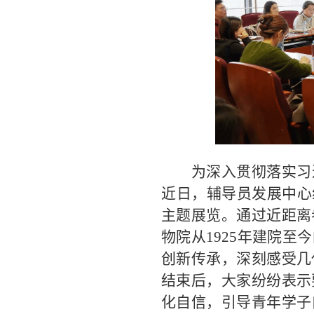
为
深入贯彻落实
习
近日
，辅导员发展中心
主题展览。
通过
近距离
物院
从
1925年建院
创新传承，深刻感受几
结束后，大家纷纷
表示
化自信，
引导青年学子