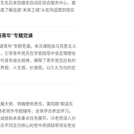
师生先后来到雄安启动区综合服务中心、雄
度了解这座“未来之城”从宏伟蓝图到现实
语青年”专题党课
北语青年”专题党课。本次课程由马克思主义
神，引导青年党员在学思践悟中坚定理想信
时代青年成长规律，阐释了青年党员应有的
世界观、人生观、价值观，以久久为功的定
展大势、明确使命责任，第四期“桐语先
基老师作专题辅导，全体学员参加学习。
的成就和未来重点任务展开。冷老师深入分
习近平同志为核心的党中央团结带领全党全