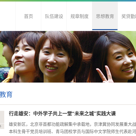
首页
队伍建设
规章制度
思想教育
奖贷勤
教育
行走雄安：中外学子共上一堂“未来之城”实践大课
9
雄安新区，北京非首都功能疏解集中承载地，京津冀协同发展重大战
5
本科生骨干党员培训班、青马团校学员与国际中文学院师生代表赴