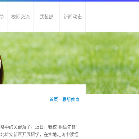
助
校际交流
武装部
新闻动态
首页
-
思想教育
略中的关键落子。近日，我校“桐语先锋”
河北雄安新区开展研学，在实地走访中读懂