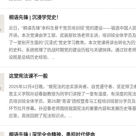
桐语先锋 | 沉浸学党史！
8
近日，“桐语先锋”本科生骨干党员培训班“党的建设——锻造中国人民
2
开讲。本次党课由学工部、武装部钦浩老师主讲，培训班全体学员
了一堂别开生面的“沉浸式”党史学习教育。本次党课将讲台转化为
的史料，系统梳理了抗战时期党的建设历程与关键抉择。通过钦老
设既是总结历史经验、...
这堂宪法课不一般
4
2025年12月4日晚，“做宪法的忠实崇尚者、自觉遵守者、坚定捍
2
思主义学院孙迎春副教授为同学们讲授了一堂有温度、有深度的宪法教
员培训班全体学员、第26期“青语”团校暨青马工程培训班部分学员及
环节拉开序幕。孙迎春老师围绕我国宪法的重要内容和发展历史等
应答，高效回顾了宪法知识点，...
桐语先锋 | 深学全会精神，勇担时代使命