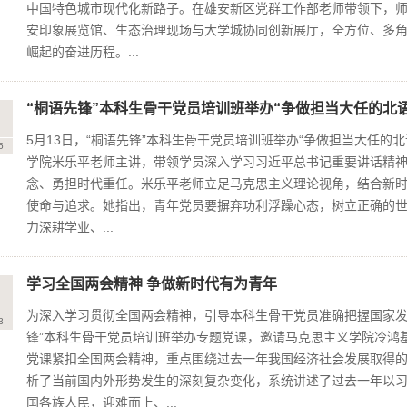
中国特色城市现代化新路子。在雄安新区党群工作部老师带领下，
安印象展览馆、生态治理现场与大学城协同创新展厅，全方位、多角
崛起的奋进历程。...
“桐语先锋”本科生骨干党员培训班举办“争做担当大任的北
1
5月13日，“桐语先锋”本科生骨干党员培训班举办“争做担当大任的
5
学院米乐平老师主讲，带领学员深入学习习近平总书记重要讲话精
念、勇担时代重任。米乐平老师立足马克思主义理论视角，结合新
使命与追求。她指出，青年党员要摒弃功利浮躁心态，树立正确的
力深耕学业、...
学习全国两会精神 争做新时代有为青年
5
为深入学习贯彻全国两会精神，引导本科生骨干党员准确把握国家发
3
锋”本科生骨干党员培训班举办专题党课，邀请马克思主义学院冷鸿
党课紧扣全国两会精神，重点围绕过去一年我国经济社会发展取得
析了当前国内外形势发生的深刻复杂变化，系统讲述了过去一年以
国各族人民，迎难而上、...