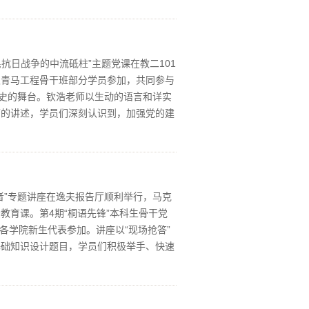
抗日战争的中流砥柱”主题党课在教二101
及青马工程骨干班部分学员参加，共同参与
历史的舞台。钦浩老师以生动的语言和详实
师的讲述，学员们深刻认识到，加强党的建
卫者”专题讲座在逸夫报告厅顺利举行，马克
育课。第4期“桐语先锋”本科生骨干党
各学院新生代表参加。讲座以“现场抢答”
基础知识设计题目，学员们积极举手、快速