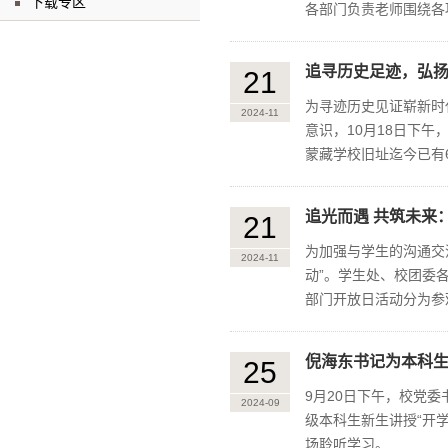
下载专区
各部门负责老师围绕各
追寻历史足迹，弘
21
为寻迹历史见证崭新时
2024-11
意识，10月18日下
蒙藏学校旧址迄今已有60
追光而遇 共筑未来
21
为加强与学生的沟通交
2024-11
动”。学生处、校团委
部门开放日活动分为参观
倪海东书记为本科生
25
9月20日下午，校党委
2024-09
级本科生新生讲授“开学
场聆听学习。...