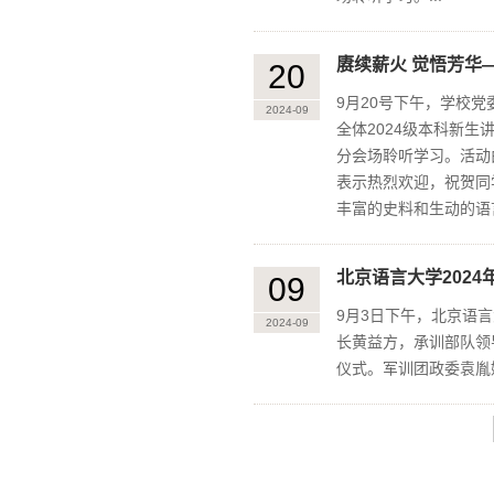
赓续薪火 觉悟芳华
20
9月20号下午，学校
2024-09
全体2024级本科新生
分会场聆听学习。活动
表示热烈欢迎，祝贺同
丰富的史料和生动的语言
北京语言大学202
09
9月3日下午，北京语
2024-09
长黄益方，承训部队领
仪式。军训团政委袁胤婷